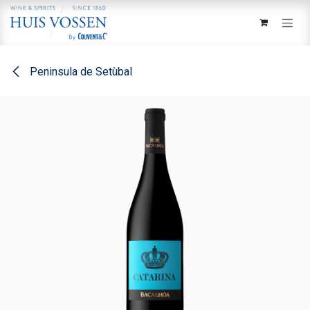
Overslaan naar inhoud
Peninsula de Setùbal