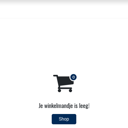
nbod dranken
Voor horeca & bedrijven
Beleving
Over ons
Contact
Je winkelmandje is leeg!
Shop