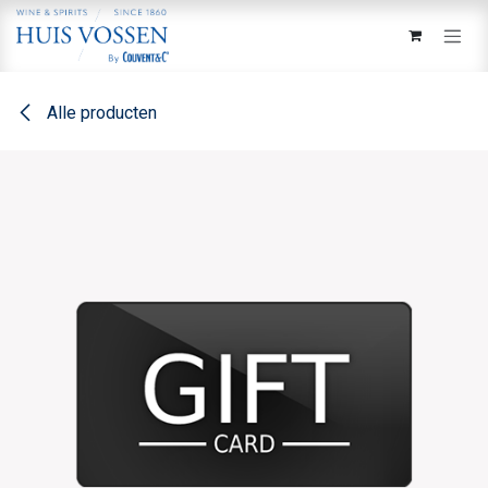
Overslaan naar inhoud
Alle producten