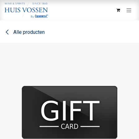
Overslaan naar inhoud
Alle producten