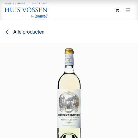
Overslaan naar inhoud
Alle producten