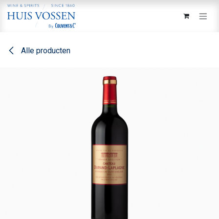
Overslaan naar inhoud
Alle producten