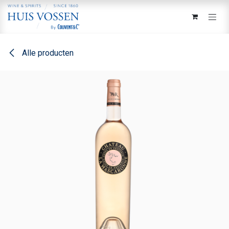
Overslaan naar inhoud
Alle producten