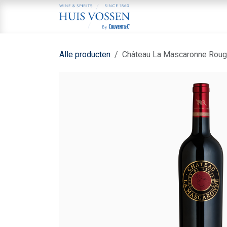
Overslaan naar inhoud
Home
Aa
Alle producten
Château La Mascaronne Rouge