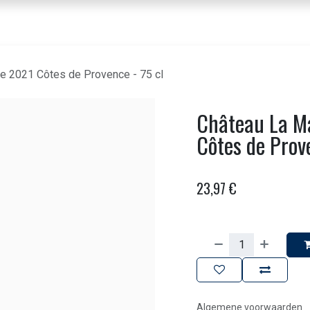
nbod dranken
Voor horeca & bedrijven
Beleving
Over ons
Contact
 2021 Côtes de Provence - 75 cl
Château La M
Côtes de Prove
23,97
€
Algemene voorwaarden