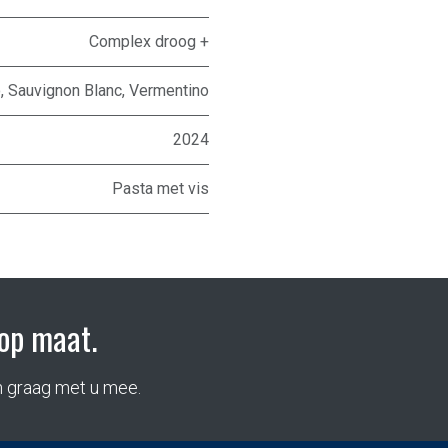
Complex droog +
o
,
Sauvignon Blanc
,
Vermentino
2024
Pasta met vis
op maat.
n graag met u mee.