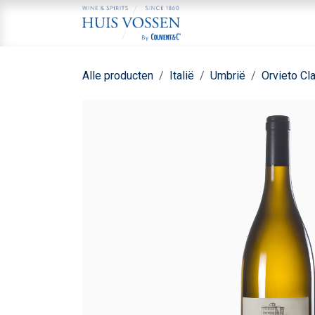
Overslaan naar inhoud
Home
Aa
Alle producten
Italië
Umbrië
Orvieto Cl