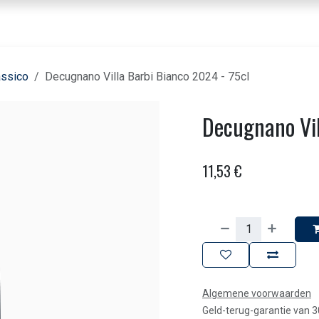
nbod dranken
Voor horeca & bedrijven
Beleving
Over ons
Contact
assico
Decugnano Villa Barbi Bianco 2024 - 75cl
Decugnano Vil
11,53
€
Algemene voorwaarden
Geld-terug-garantie van 