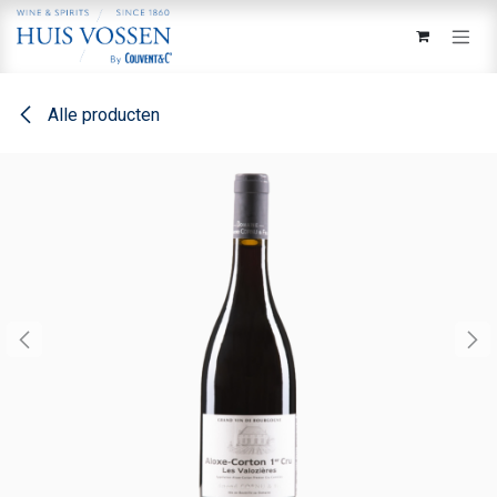
Overslaan naar inhoud
Alle producten