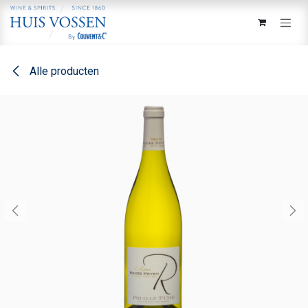
Overslaan naar inhoud
Alle producten