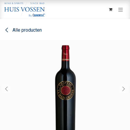
Overslaan naar inhoud
Alle producten