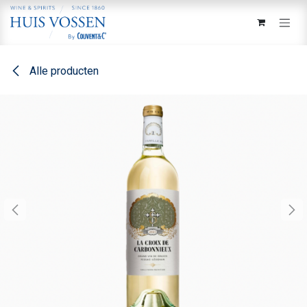
Overslaan naar inhoud
Alle producten