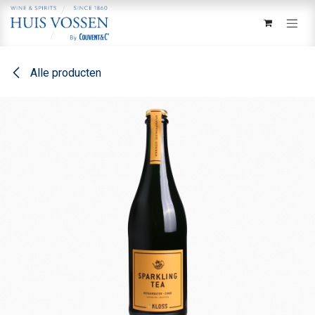
Overslaan naar inhoud
Alle producten