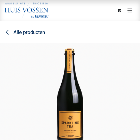
Overslaan naar inhoud
Alle producten