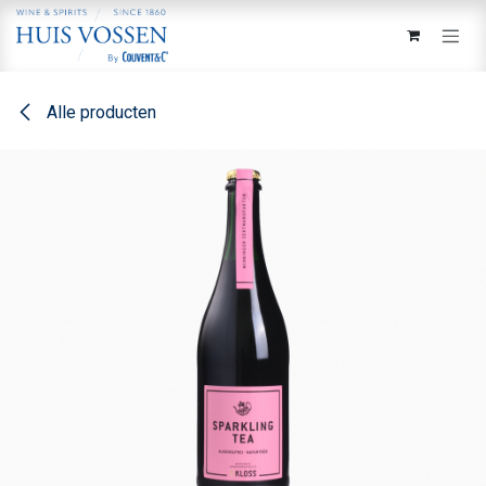
Overslaan naar inhoud
Alle producten