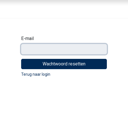
nbod dranken
Voor horeca & bedrijven
Beleving
Over ons
Contact
E-mail
Wachtwoord resetten
Terug naar login