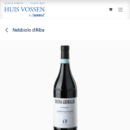
Overslaan naar inhoud
Nebbiolo d'Alba