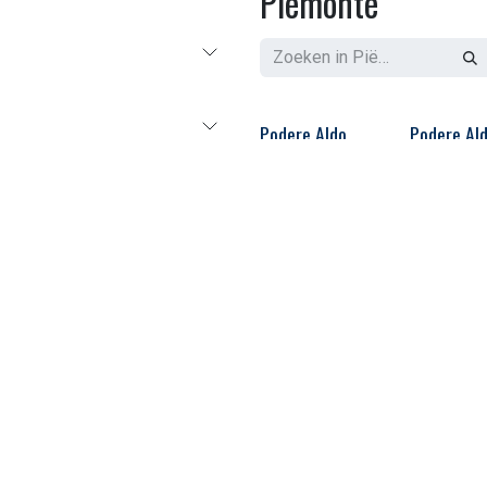
Piëmonte
Podere Aldo
Podere Al
Conterno Barolo
Conterno 
DOCG Bussia 2018
Nebbiolo I
2020
80,99
€
55,33
€
Toevoegen aan winkelma
Toe
Marco Porello
Marco Por
Langhe Favorita
Roero Arn
2025 - 75cl
Camestri 
75cl
10,70
€
11,53
€
Toevoegen aan winkelma
Toe