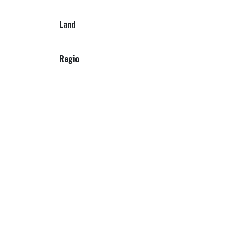
Land
Regio
Appellatie
Smaakprofiel
Druif
Jaar