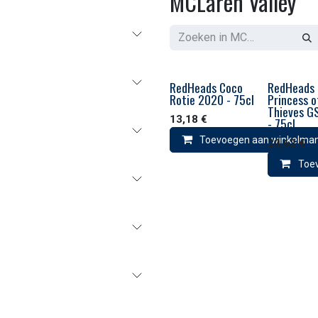
MCLaren Valley
RedHeads Coco
RedHeads
Rotie 2020 - 75cl
Princess o
Thieves G
13,18
€
- 75cl
Toevoegen aan winkelma
20,62
€
Toe