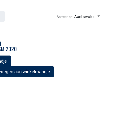
Aanbevolen
Sorteer op:
f
SM 2020
ndje
voegen aan winkelmandje