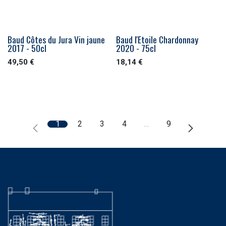
Baud Côtes du Jura Vin jaune
Baud l'Etoile Chardonnay
2017 - 50cl
2020 - 75cl
49,50
€
18,14
€
1
2
3
4
…
9