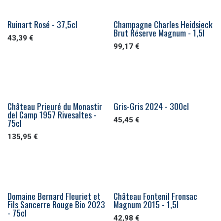
Ruinart Rosé - 37,5cl
Champagne Charles Heidsieck
Brut Réserve Magnum - 1,5l
43,39
€
99,17
€
Château Prieuré du Monastir
Gris-Gris 2024 - 300cl
del Camp 1957 Rivesaltes -
45,45
€
75cl
135,95
€
Domaine Bernard Fleuriet et
Château Fontenil Fronsac
Fils Sancerre Rouge Bio 2023
Magnum 2015 - 1,5l
- 75cl
42,98
€