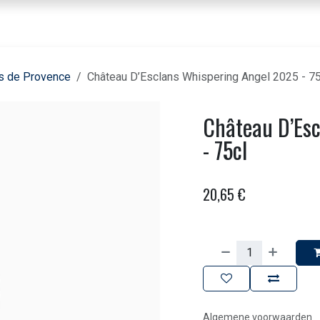
nbod dranken
Voor horeca & bedrijven
Beleving
Over ons
Contact
s de Provence
Château D’Esclans Whispering Angel 2025 - 75
Château D’Es
- 75cl
20,65
€
Algemene voorwaarden