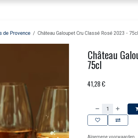
nbod dranken
Voor horeca & bedrijven
Beleving
Over ons
Contact
s de Provence
Château Galoupet Cru Classé Rosé 2023 - 75c
Château Galou
75cl
41,28
€
Algemene voorwaarden