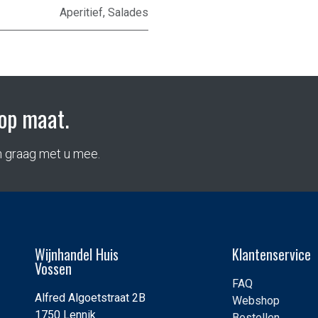
Aperitief
,
Salades
op maat.
n graag met u mee.
Wijnhandel Huis
Klantenservice
Vossen
FAQ
Alfred Algoetstraat 2B
Webshop
1750 Lennik
Bestellen