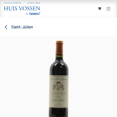
Overslaan naar inhoud
Saint-Julien