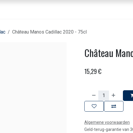
nbod dranken
Voor horeca & bedrijven
Beleving
Over ons
Contact
lac
Château Manos Cadillac 2020 - 75cl
Château Manos
15,29
€
Algemene voorwaarden
Geld-terug-garantie van 