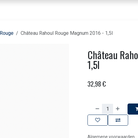
nbod dranken
Voor horeca & bedrijven
Beleving
Over ons
Contact
 Rouge
Château Rahoul Rouge Magnum 2016 - 1,5l
Château Raho
1,5l
32,98
€
Algemene voorwaarden