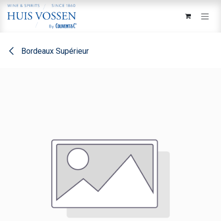
Overslaan naar inhoud
Bordeaux Supérieur