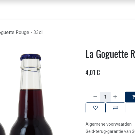
nbod dranken
Voor horeca & bedrijven
Beleving
Over ons
Contact
oguette Rouge - 33cl
La Goguette R
4,01
€
Algemene voorwaarden
Geld-terug-garantie van 