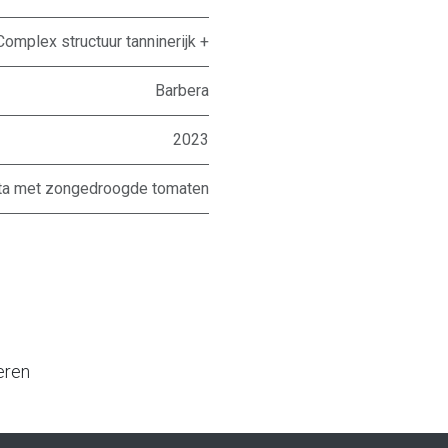
Complex structuur tanninerijk +
Barbera
2023
ta met zongedroogde tomaten
eren