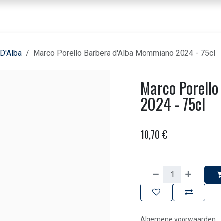
nbod dranken
Voor horeca & bedrijven
Beleving
Over ons
Contact
 D'Alba
Marco Porello Barbera d'Alba Mommiano 2024 - 75cl
Marco Porell
2024 - 75cl
10,70
€
Algemene voorwaarden