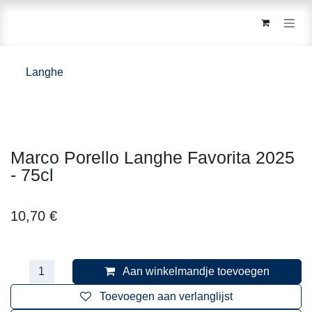
Overslaan naar inhoud
Langhe
Marco Porello Langhe Favorita 2025 - 75cl
10,70
€
Aan winkelmandje toevoegen
Toevoegen aan verlanglijst
Toevoegen om te vergelijken