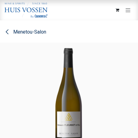
Overslaan naar inhoud
Menetou-Salon