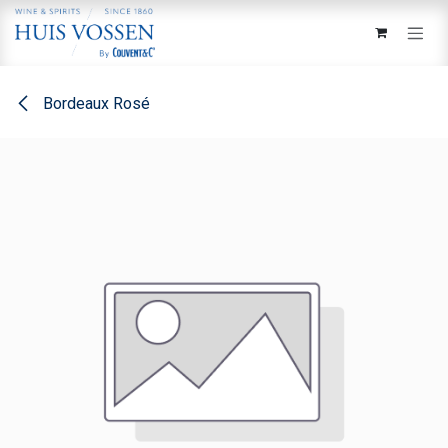
Overslaan naar inhoud
Bordeaux Rosé