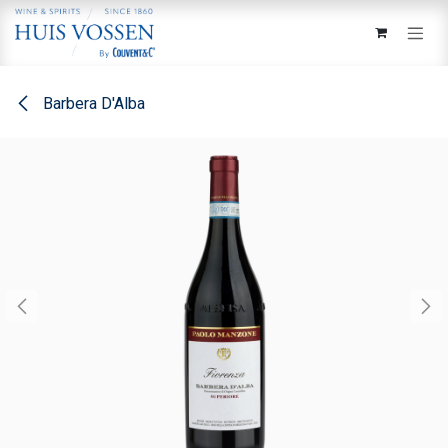
Overslaan naar inhoud
Barbera D'Alba