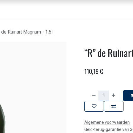
nbod dranken
Voor horeca & bedrijven
Beleving
Over ons
Contact
” de Ruinart Magnum - 1,5l
“R” de Ruinar
110,19
€
Algemene voorwaarden
Geld-terug-garantie van 