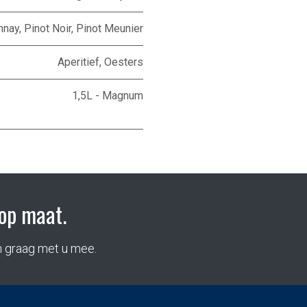
nnay
,
Pinot Noir
,
Pinot Meunier
Aperitief
,
Oesters
1,5L - Magnum
op maat.
n graag met u mee.