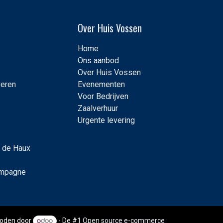
Over Huis Vossen
Home
Ons aanbod
Over Huis Vossen
veren
Evenementen
Voor Bedrijven
Zaalverhuur
Urgente levering
 de Haux
ampagne
oden door
- De #1
Open source e-commerce