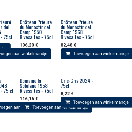
rieuré
Château Prieuré
Château Prieuré
r del
du Monastir del
du Monastir del
5
Camp 1950
Camp 1968
 - 75cl
Rivesaltes - 75cl
Rivesaltes - 75cl
106,20
€
82,48
€
ndje
voegen aan winkelmandje
Toevoegen aan winkelmandje
a
Domaine la
Gris-Gris 2024 -
1948
Sobilane 1958
75cl
 - 75 cl
Rivesaltes - 75cl
8,22
€
116,16
€
Toevoegen aan winkelmandje
ndje
voegen aan winkelmandje
Toevoegen aan winkelmandje