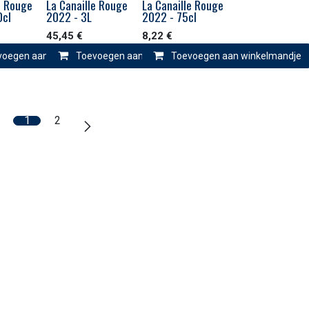
e Rouge
La Canaille Rouge
La Canaille Rouge
0cl
2022 - 3L
2022 - 75cl
45,45
€
8,22
€
ndje
voegen aan winkelmandje
Toevoegen aan winkelmandje
Toevoegen aan winkelmandje
1
2