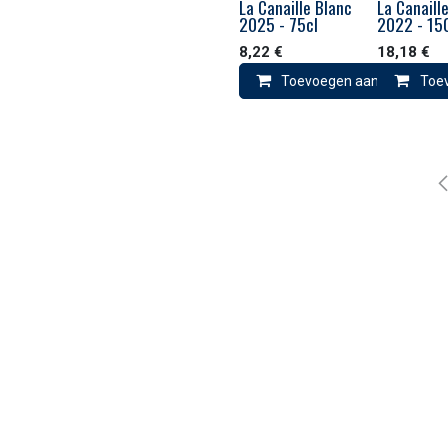
La Canaille Blanc
La Canaill
2025 - 75cl
2022 - 15
8,22
€
18,18
€
Toevoegen aan winkelma
Toe