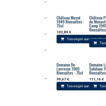
Château Mossé
Château P
1949 Rivesaltes -
du Monasti
75cl
Camp 194
Rivesaltes
102,89
€
111,16
€
Toevoegen aan winkelma
Toe
Domaine De
Domaine L
Lacresse 1960
Sobilane 
Rivesaltes - 75cl
Rivesaltes
99,67
€
111,16
€
Toevoegen aan winkelma
Toe