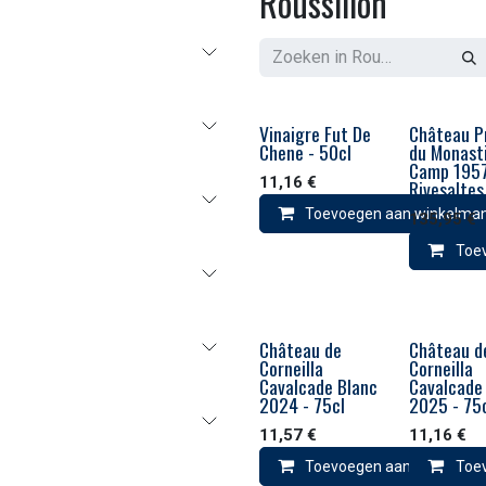
Roussillon
Vinaigre Fut De
Château P
Chene - 50cl
du Monasti
Camp 195
11,16
€
Rivesaltes
Toevoegen aan winkelma
135,95
€
Toe
Château de
Château d
Corneilla
Corneilla
Cavalcade Blanc
Cavalcade
2024 - 75cl
2025 - 75
11,57
€
11,16
€
Toevoegen aan winkelma
Toe