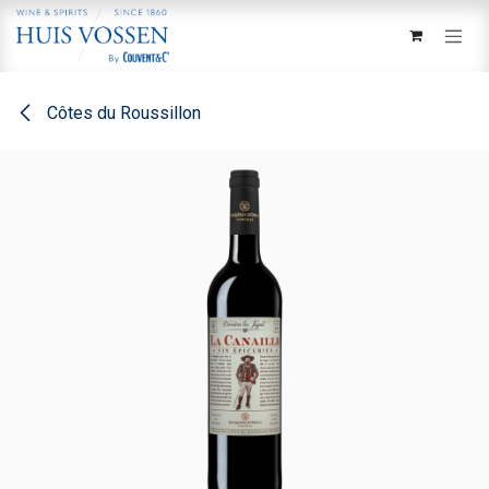
Overslaan naar inhoud
Côtes du Roussillon